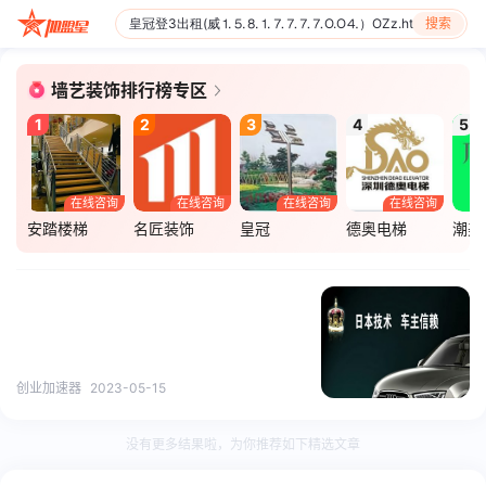
搜索
墙艺装饰排行榜专区
1
2
3
4
5
在线咨询
在线咨询
在线咨询
在线咨询
安踏楼梯
名匠装饰
皇冠
德奥电梯
潮美
创业加速器
2023-05-15
没有更多结果啦，为你推荐如下精选文章