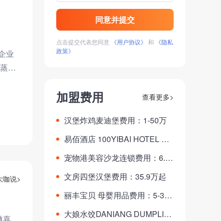
同意并提交
点击提交代表您同意
《用户协议》
和
《隐私
政策》
企业
蒸日
加盟费用
查看更多>
汉堡炸鸡麦迪堡费用：1-50万
易佰酒店 100YIBAI HOTEL YI
BAI HOTEL EXPRESS费用：1
宠物港美容沙龙连锁费用：6.8-
0万起
15.8万
文房四堡汉堡费用：35.9万起
大咖说>
丽丰宝贝 母婴用品费用：5-30
万
大娘水饺DANIANG DUMPLIN
邀嘉