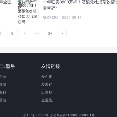
5年全国
一年狂卖3800万杯！酒酿凭啥成茶饮店“
量密码”
餐饮O2O
2025-08-14
2
3
4
34
于加盟星
友情链接
介绍
爱企查
微博
爱采购
百科
出海易
反馈
企业推广
京ICP证030173号
京公网安备11000002000001号