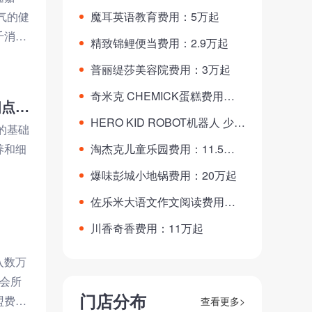
G D费用：2-40万
气的健
魔耳英语教育费用：5万起
千消费
精致锦鲤便当费用：2.9万起
普丽缇莎美容院费用：3万起
奇米克 CHEMICK蛋糕费用：1
满米酸奶创始人 王晓丰分享00后怎么能年入百万，围绕四点 认知，野心，勇气，执行力！
5-25万
HERO KID ROBOT机器人 少儿
的基础
编程费用：19.3万起
养和细
淘杰克儿童乐园费用：11.5万
起
爆味彭城小地锅费用：20万起
佐乐米大语文作文阅读费用：2
万起
川香奇香费用：11万起
入数万
子会所
门店分布
盟费用
查看更多>