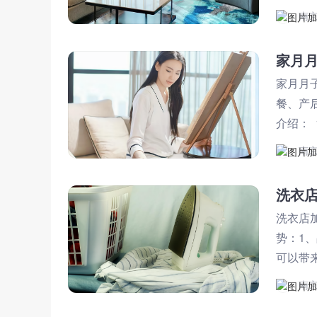
也不同
南
家月
家月月
餐、产
介绍：
产后恢
南
洗衣
洗衣店
势：1
可以带
助，如
南