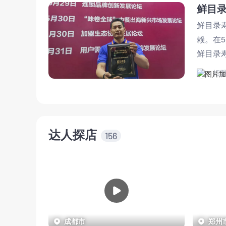
鲜目录
鲜目录
赖。在5
鲜目录
心6.1
招
达人探店
156
成都市
郑州