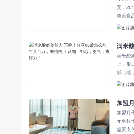
宾，2
康美食
者的一
上
满米酸
上，形
腻口感
上
加盟
加盟月
元至数
需要支