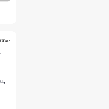
关文章>
公
示与