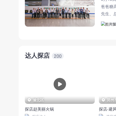
爸爸糖
先生、
女士等
加
达人探店
200
渝北区
郑州
探店赵美丽火锅
探店-避