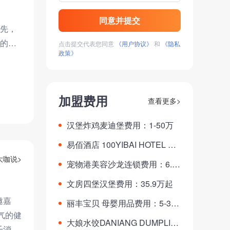
同意并提交
先，
的客
点击提交代表您同意
《用户协议》
和
《隐私
政策》
加盟费用
查看更多>
汉堡炸鸡麦迪堡费用：1-50万
易佰酒店 100YIBAI HOTEL YI
BAI HOTEL EXPRESS费用：1
大咖说>
宠物港美容沙龙连锁费用：6.8-
0万起
15.8万
文房四堡汉堡费用：35.9万起
邀嘉
丽丰宝贝 母婴用品费用：5-30
气的健
万
大娘水饺DANIANG DUMPLIN
千消费