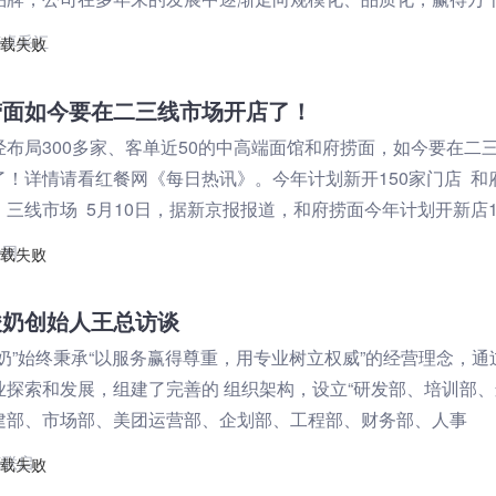
致认可，在餐饮行业中掀起火热
海卓采汇
捞面如今要在二三线市场开店了！
经布局300多家、客单近50的中高端面馆和府捞面，如今要在二
了！详情请看红餐网《每日热讯》。今年计划新开150家门店 和
、三线市场 5月10日，据新京报报道，和府捞面今年计划开新店1
时将向二、三线
餐网
酸奶创始人王总访谈
酸奶”始终秉承“以服务赢得尊重，用专业树立权威”的经营理念，通
业探索和发展，组建了完善的 组织架构，设立“研发部、培训部
建部、市场部、美团运营部、企划部、工程部、财务部、人事
海联启