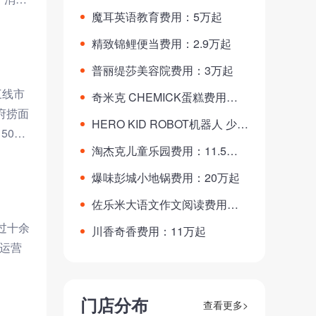
G D费用：2-40万
魔耳英语教育费用：5万起
精致锦鲤便当费用：2.9万起
普丽缇莎美容院费用：3万起
三线市
奇米克 CHEMICK蛋糕费用：1
府捞面
5-25万
HERO KID ROBOT机器人 少儿
50
编程费用：19.3万起
淘杰克儿童乐园费用：11.5万
起
爆味彭城小地锅费用：20万起
佐乐米大语文作文阅读费用：2
万起
过十余
川香奇香费用：11万起
、运营
门店分布
查看更多>