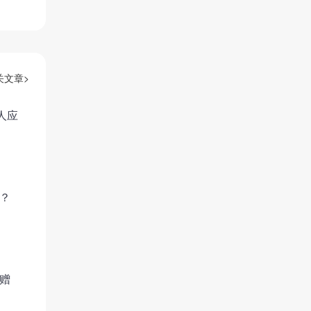
关文章>
人应
？
面赠