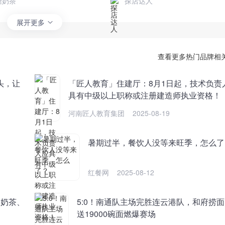
塘奶茶
探店达人
展开更多
查看更多热门品牌相
头，让
「匠人教育」住建厅：8月1日起，技术负责
具有中级以上职称或注册建造师执业资格！
河南匠人教育集团
2025-08-19
暑期过半，餐饮人没等来旺季，怎么了
红餐网
2025-08-12
、奶茶、
5:0！南通队主场完胜连云港队，和府捞
送19000碗面燃爆赛场