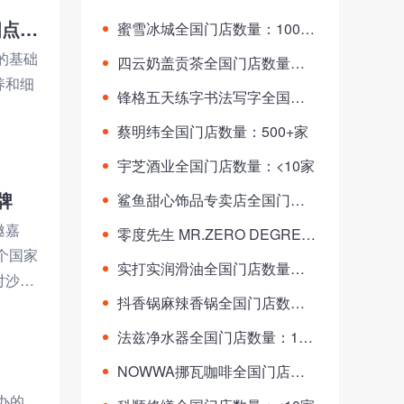
满米酸奶创始人 王晓丰分享00后怎么能年入百万，围绕四点 认知，野心，勇气，执行力！
蜜雪冰城全国门店数量：10000
+家
的基础
四云奶盖贡茶全国门店数量：8
养和细
00+家
锋格五天练字书法写字全国门
店数量：200+家
蔡明纬全国门店数量：500+家
宇芝酒业全国门店数量：<10家
牌
鲨鱼甜心饰品专卖店全国门店
数量：70+家
邀嘉
零度先生 MR.ZERO DEGREE
个国家
全国门店数量：<10家
实打实润滑油全国门店数量：3
对沙县
0+家
抖香锅麻辣香锅全国门店数
量：40+家
法兹净水器全国门店数量：100
+家
NOWWA挪瓦咖啡全国门店数
量：100+家
办的