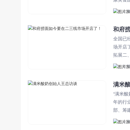
者的一
上
和府
全国已
场开店
拓展二
家，同
红
满米
“满米
年的行
部、筹
上