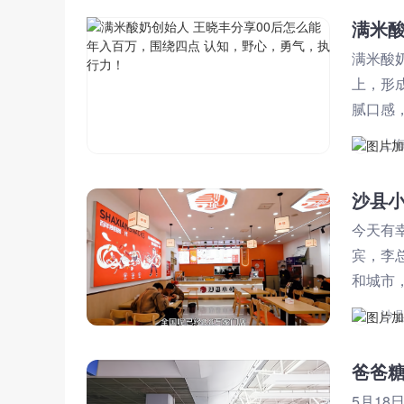
满米酸
上，形
腻口感
上
沙县
今天有
宾，李
和城市
小吃运
沙
爸爸糖
5月1