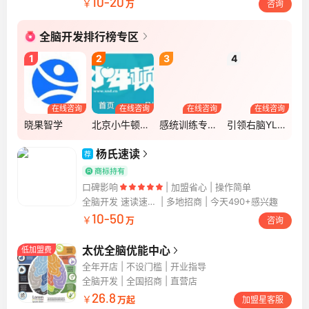
10-20
￥
万
咨询
全脑开发排行榜专区
1
2
3
4
5
在线咨询
在线咨询
在线咨询
在线咨询
晓果智学
北京小牛顿科学实验班
感统训练专注力智力全脑开发早教·杰奥教育
引领右脑YL全脑教育
爱
杨氏速读
荐
口碑影响
加盟省心 | 操作简单
全脑开发 速读速记加盟
多地招商 | 今天490+感兴趣
10-50
￥
万
咨询
太优全脑优能中心
低加盟费
全年开店 | 不设门槛 | 开业指导
全脑开发
全国招商 | 直营店
26.8
￥
万起
加盟星客服