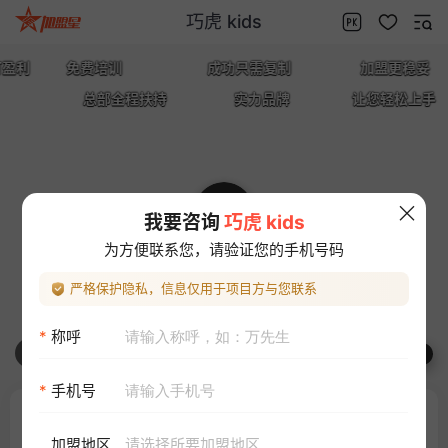
巧虎 kids
项目
详情
推荐
免费培训
成功只需复制
加盟更稳妥
总部全程扶持
实力品牌
让您轻松上手
产品

我要咨询
巧虎 kids
为方便联系您，请验证您的手机号码
西藏的李先生1天前免费获取了开店方案
湖北的孙女士1天前免费获取了开店方案
严格保护隐私，信息仅用于项目方与您联系
山东的王女士1小时前免费获取了开店方案
四川的吴先生2小时前免费获取了开店方案
*
称呼
香港的孙先生2小时前免费获取了开店方案
1
/
8
*
手机号
巧虎 kids
加盟地区
请选择所要加盟地区
入驻1年
1