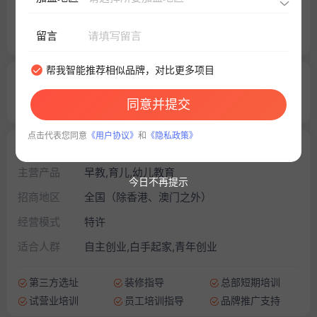
教育培训
全脑开发
150-350
倍乐生商贸（中国）有限公司杭州分公司
留言
万
￥
帮我智能推荐相似品牌，对比更多项目
150~350
5星
200
万
口碑影响
今日关注
同意并提交
投资额
点击代表您同意
《用户协议》
和
《隐私政策》
项目信息
主营产品
早教,育儿,幼儿教育
今日不再提示
招商地区
全国（除香港、澳门之外）
经营模式
特许
适合人群
自主创业,白手起家,青年创业
第三方选址
装修指导
总部短期培训
试营业培训
员工培训指导
品牌推广支持