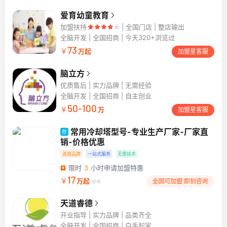
爱育幼童教育
加盟扶持
全国门店 | 整店输出
全脑开发
全国招商 | 今天320+浏览过
73
￥
万起
加盟星客服
脑立方
优质售后 | 实力品牌 | 无需经验
全脑开发
全国招商 | 自主创业
50-100
￥
万
加盟星客服
常用冷却塔型号-专业生产厂家-厂家直
荐
销-价格优惠
连锁品牌
一站式服务
无需技术
广告
限时
3
小时申请加盟特惠
17
￥
万起
全国可加盟 即刻咨询
参考
天道睿德
开业指导 | 实力品牌 | 品类齐全
全脑开发
全国招商 | 白手起家