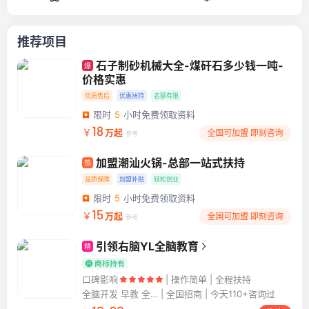
推荐项目
石子制砂机械大全-煤矸石多少钱一吨-
爆
价格实惠
优质售后
优惠扶持
名额有限
广告
限时
5
小时免费领取资料
18
￥
万起
全国可加盟 即刻咨询
参考
加盟潮汕火锅-总部一站式扶持
热
品质保障
加盟补贴
轻松创业
限时
5
小时免费领取资料
广告
15
￥
万起
全国可加盟 即刻咨询
参考
引领右脑YL全脑教育
精
口碑影响
操作简单 | 全程扶持
全脑开发 早教 全脑右脑开发 智力开发
全国招商 | 今天110+咨询过