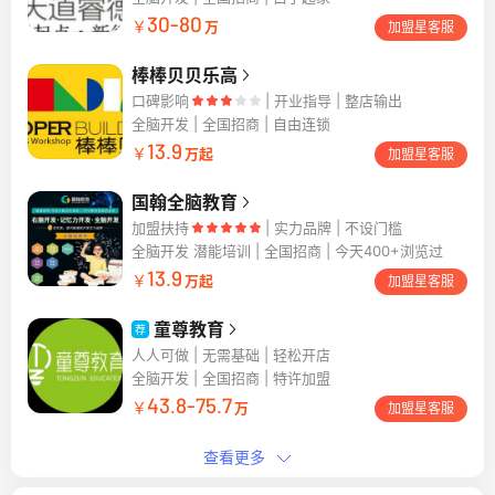
30-80
￥
万
加盟星客服
棒棒贝贝乐高
口碑影响
开业指导 | 整店输出
全脑开发
全国招商 | 自由连锁
13.9
￥
万起
加盟星客服
国翰全脑教育
加盟扶持
实力品牌 | 不设门槛
全脑开发 潜能培训
全国招商 | 今天400+浏览过
13.9
￥
万起
加盟星客服
童尊教育
荐
人人可做 | 无需基础 | 轻松开店
全脑开发
全国招商 | 特许加盟
43.8-75.7
￥
万
加盟星客服
查看更多